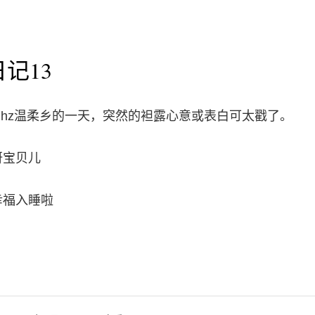
记13
mhz温柔乡的一天，突然的袒露心意或表白可太戳了。
呀宝贝儿
幸福入睡啦