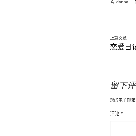
作
danna
者：
文
上
上篇文章
恋爱日记
篇
章
文
导
章
航
留下评
您的电子邮箱
评论
*