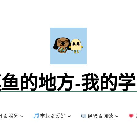
鱼的地方-我的
 & 服务
学业 & 爱好
经验 & 阅读