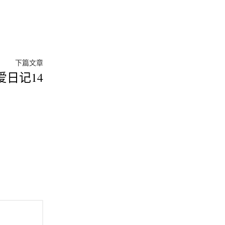
下
下篇文章
爱日记14
篇
文
章：