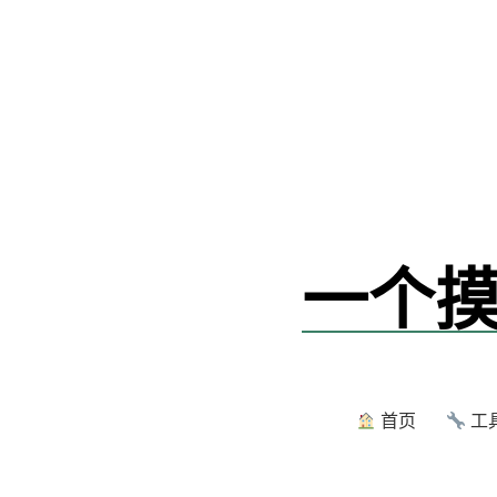
跳
转
到
内
容
一个摸
首页
工具