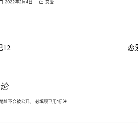
发
2022年2月4日
恋爱
布
于
12
恋
：
论
地址不会被公开。
必填项已用
*
标注